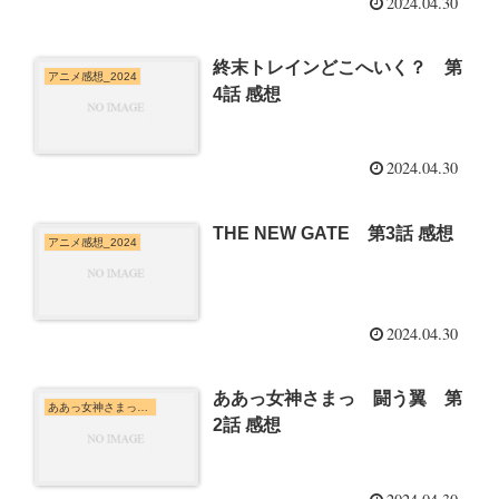
2024.04.30
終末トレインどこへいく？ 第
アニメ感想_2024
4話 感想
2024.04.30
THE NEW GATE 第3話 感想
アニメ感想_2024
2024.04.30
ああっ女神さまっ 闘う翼 第
ああっ女神さまっ 闘う翼
2話 感想