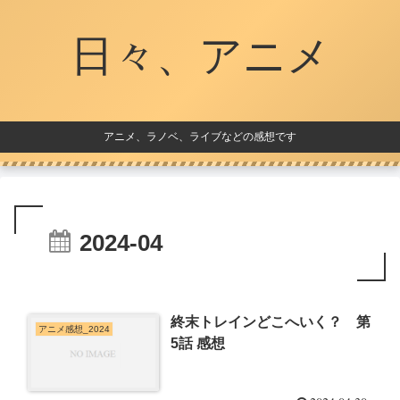
日々、アニメ
アニメ、ラノベ、ライブなどの感想です
2024-04
終末トレインどこへいく？ 第
アニメ感想_2024
5話 感想