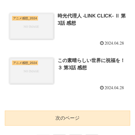
時光代理人 -LINK CLICK- Ⅱ 第
アニメ感想_2024
3話 感想
2024.04.28
この素晴らしい世界に祝福を！
アニメ感想_2024
３ 第3話 感想
2024.04.28
次のページ