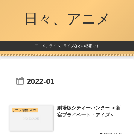
日々、アニメ
アニメ、ラノベ、ライブなどの感想です
2022-01
劇場版シティーハンター ＜新
アニメ感想_2022
宿プライベート・アイズ＞