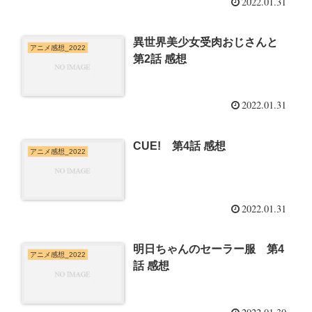
2022.01.31
異世界美少女受肉おじさんと
アニメ感想_2022
第2話 感想
2022.01.31
CUE! 第4話 感想
アニメ感想_2022
2022.01.31
明日ちゃんのセーラー服 第4
アニメ感想_2022
話 感想