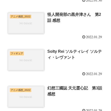
2022.01.30
怪人開発部の黒井津さん 第2
アニメ感想_2022
話 感想
2022.01.29
Solty Rei ソルティレイ ソルテ
フィギュア
ィ・レヴァント
2022.01.29
幻想三國誌 天元霊心記 第3話
アニメ感想_2022
感想
2022.01.29