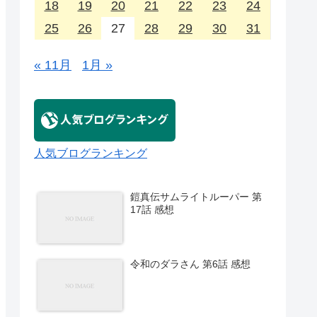
18
19
20
21
22
23
24
25
26
27
28
29
30
31
« 11月
1月 »
人気ブログランキング
鎧真伝サムライトルーパー 第
17話 感想
令和のダラさん 第6話 感想