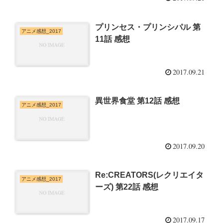
プリンセス・プリンシパル 第
アニメ感想_2017
11話 感想
2017.09.21
異世界食堂 第12話 感想
アニメ感想_2017
2017.09.20
Re:CREATORS(レクリエイタ
アニメ感想_2017
ーズ) 第22話 感想
2017.09.17