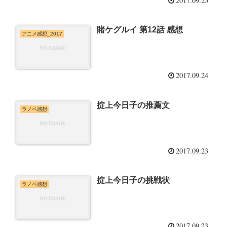
2017.09.25
賭ケグルイ 第12話 感想
アニメ感想_2017
2017.09.24
掟上今日子の推薦文
ラノベ感想
2017.09.23
掟上今日子の挑戦状
ラノベ感想
2017.09.23