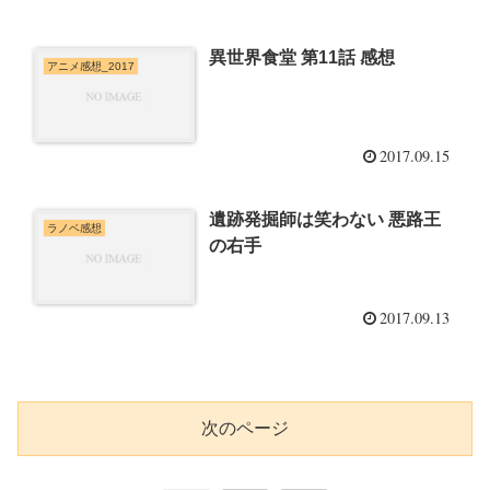
異世界食堂 第11話 感想
アニメ感想_2017
2017.09.15
遺跡発掘師は笑わない 悪路王
ラノベ感想
の右手
2017.09.13
次のページ