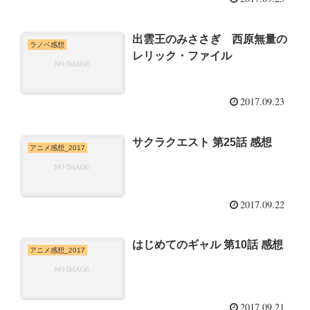
出雲王のみささぎ 西原無量の
ラノベ感想
レリック・ファイル
2017.09.23
サクラクエスト 第25話 感想
アニメ感想_2017
2017.09.22
はじめてのギャル 第10話 感想
アニメ感想_2017
2017.09.21