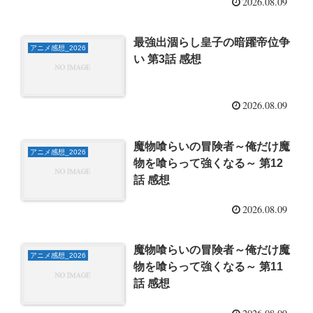
2026.08.09
最強出涸らし皇子の暗躍帝位争
アニメ感想_2026
い 第3話 感想
2026.08.09
魔物喰らいの冒険者～俺だけ魔
アニメ感想_2026
物を喰らって強くなる～ 第12
話 感想
2026.08.09
魔物喰らいの冒険者～俺だけ魔
アニメ感想_2026
物を喰らって強くなる～ 第11
話 感想