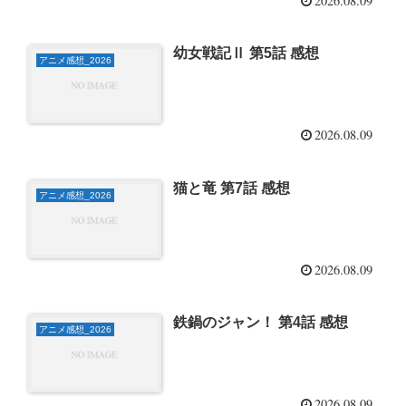
2026.08.09
幼女戦記Ⅱ 第5話 感想
アニメ感想_2026
2026.08.09
猫と竜 第7話 感想
アニメ感想_2026
2026.08.09
鉄鍋のジャン！ 第4話 感想
アニメ感想_2026
2026.08.09