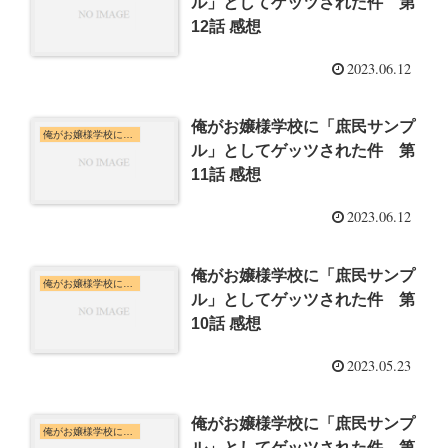
ル」としてゲッツされた件 第
12話 感想
2023.06.12
俺がお嬢様学校に「庶民サンプ
俺がお嬢様学校に「庶民サンプル」としてゲッツされた件
ル」としてゲッツされた件 第
11話 感想
2023.06.12
俺がお嬢様学校に「庶民サンプ
俺がお嬢様学校に「庶民サンプル」としてゲッツされた件
ル」としてゲッツされた件 第
10話 感想
2023.05.23
俺がお嬢様学校に「庶民サンプ
俺がお嬢様学校に「庶民サンプル」としてゲッツされた件
ル」としてゲッツされた件 第