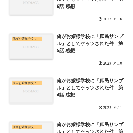
6話 感想
2023.04.16
俺がお嬢様学校に「庶民サンプ
俺がお嬢様学校に「庶民サンプル」としてゲッツされた件
ル」としてゲッツされた件 第
5話 感想
2023.04.10
俺がお嬢様学校に「庶民サンプ
俺がお嬢様学校に「庶民サンプル」としてゲッツされた件
ル」としてゲッツされた件 第
4話 感想
2023.03.11
俺がお嬢様学校に「庶民サンプ
俺がお嬢様学校に「庶民サンプル」としてゲッツされた件
ル」としてゲッツされた件 第