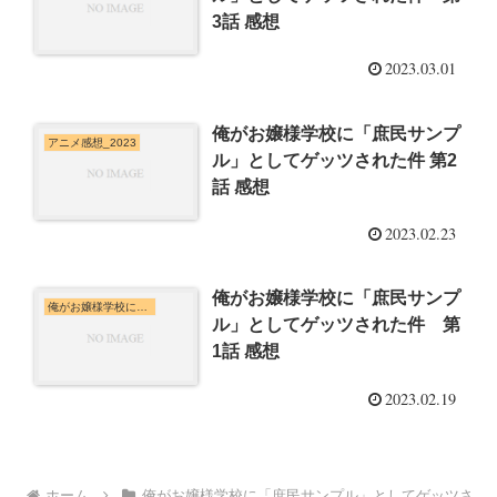
3話 感想
2023.03.01
俺がお嬢様学校に「庶民サンプ
アニメ感想_2023
ル」としてゲッツされた件 第2
話 感想
2023.02.23
俺がお嬢様学校に「庶民サンプ
俺がお嬢様学校に「庶民サンプル」としてゲッツされた件
ル」としてゲッツされた件 第
1話 感想
2023.02.19
ホーム
俺がお嬢様学校に「庶民サンプル」としてゲッツさ