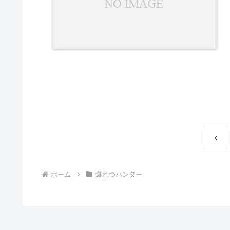
前
へ
ホーム
爆れつハンター