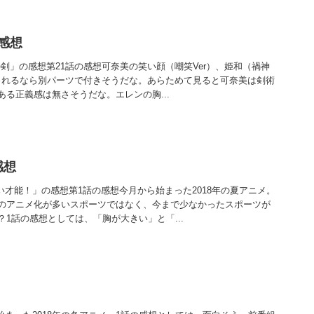
 感想
の剣」の感想第21話の感想可奈美の笑い顔（嘲笑Ver）、姫和（禍神
化されるなら別パーツで付きそうだな。あらためて見ると可奈美は剣術
る正義感は無さそうだな。エレンの胸...
感想
い才能！」の感想第1話の感想今月から始まった2018年の夏アニメ。
のアニメ化が多いスポーツではなく、今まで少なかったスポーツが
1話の感想としては、「胸が大きい」と「...