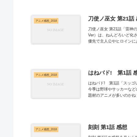
刀使ノ巫女 第21話
アニメ感想_2018
刀使ノ巫女 第21話「雷神
Ver）は、ねんどろいど
優先で主人公やヒロインにあ
はねバド! 第1話 
アニメ感想_2018
はねバド! 第1話「スッゴ
今季は野球やサッカーなど
題材のアニメが多いのかね？
刻刻 第1話 感想
アニメ感想_2018