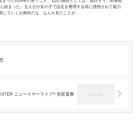
始まった2018年の冬アニメ。1話の感想としては、面白そう。前番組
たら始まった。主人公が女の子で設定を整理する前に誘拐されて能力
していくか期待だな。なんか見たことが...
想
M@STER ニューイヤーライブ!! 初星宴舞