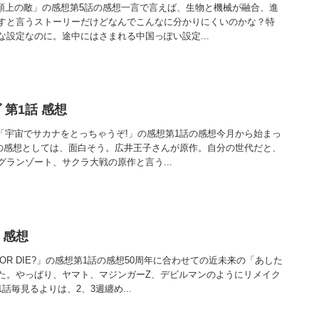
「頭上の敵」の感想第5話の感想一言で言えば、生物と機械が融合、進
すと言うストーリーだけどなんでこんなに分かりにくいのかな？特
設定なのに。途中にはさまれる中国っぽい設定...
第1話 感想
話「宇宙でサカナをとっちゃうぞ!」の感想第1話の感想今月から始まっ
1話の感想としては、面白そう。広井王子さんが原作。自分の世代だと、
ランゾート、サクラ大戦の原作と言う...
 感想
 OR DIE?」の感想第1話の感想50周年に合わせての近未来の「あした
た。やっぱり、ヤマト、マジンガーZ、デビルマンのようにリメイク
話毎見るよりは、2、3週纏め...