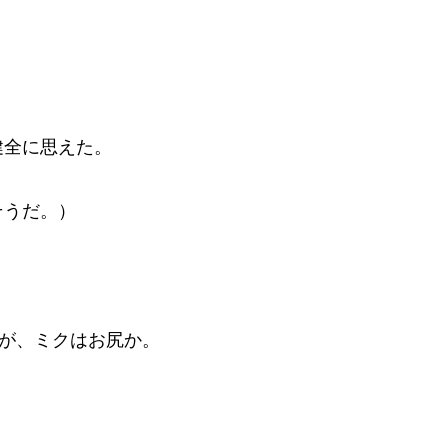
健全に思えた。
そうだ。）
たが、ミクはお尻か。