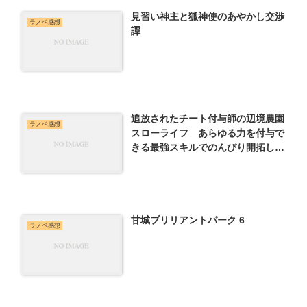
見習い神主と狐神使のあやかし交渉
ラノベ感想
譚
追放されたチート付与師の辺境農園
ラノベ感想
スローライフ あらゆる力を付与で
きる最強スキルでのんびり開拓して
いたら、いつの間にか最強農地にな
っていた
甘城ブリリアントパーク 6
ラノベ感想