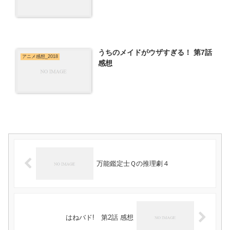
うちのメイドがウザすぎる！ 第7話
アニメ感想_2018
感想
万能鑑定士Ｑの推理劇４
はねバド! 第2話 感想