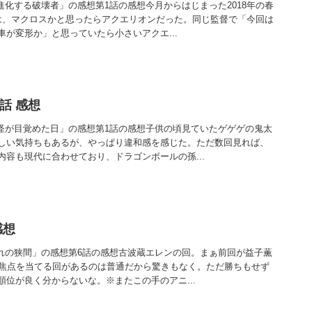
進化する破壊者」の感想第1話の感想今月からはじまった2018年の春
は、マクロスかと思ったらアクエリオンだった。同じ監督で「今回は
が変形か」と思っていたら小さいアクエ...
話 感想
妖怪が目覚めた日」の感想第1話の感想子供の頃見ていたゲゲゲの鬼太
しい気持ちもあるが、やっぱり違和感を感じた。ただ数回見れば、
容も現代に合わせており、ドラゴンボールの孫...
感想
穢れの狭間」の感想第6話の感想古波蔵エレンの回。まぁ前回が益子薫
に焦点を当てる回があるのは普通だから驚きもなく。ただ勝ちもせず
位が良く分からないな。※またこの手のアニ...