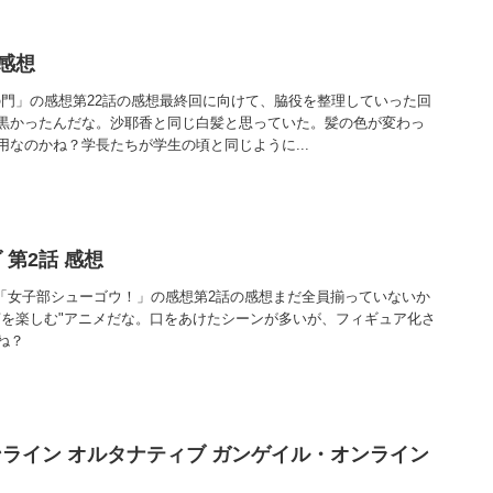
 感想
の門」の感想第22話の感想最終回に向けて、脇役を整理していった回
黒かったんだな。沙耶香と同じ白髪と思っていた。髪の色が変わっ
なのかね？学長たちが学生の頃と同じように...
第2話 感想
話「女子部シューゴウ！」の感想第2話の感想まだ全員揃っていないか
言を楽しむ"アニメだな。口をあけたシーンが多いが、フィギュア化さ
ね？
ライン オルタナティブ ガンゲイル・オンライン