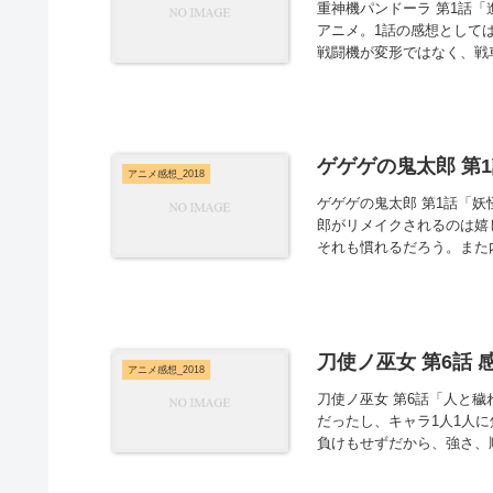
重神機パンドーラ 第1話「
アニメ。1話の感想として
戦闘機が変形ではなく、戦車
ゲゲゲの鬼太郎 第1
アニメ感想_2018
ゲゲゲの鬼太郎 第1話「
郎がリメイクされるのは嬉
それも慣れるだろう。また内
刀使ノ巫女 第6話 
アニメ感想_2018
刀使ノ巫女 第6話「人と
だったし、キャラ1人1人
負けもせずだから、強さ、順