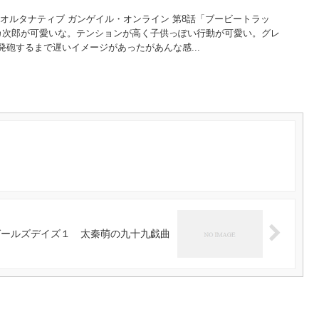
オルタナティブ ガンゲイル・オンライン 第8話「ブービートラッ
カ次郎が可愛いな。テンションが高く子供っぽい行動が可愛い。グレ
砲するまで遅いイメージがあったがあんな感...
ガールズデイズ１ 太秦萌の九十九戯曲