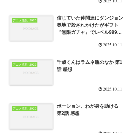
2025.10.11
ィーメンバーと世界に復讐＆
『ざまぁ！』します！ 第2話 感
想
信じていた仲間達にダンジョン
アニメ感想_2025
奥地で殺されかけたがギフト
『無限ガチャ』でレベル9999
の仲間達を手に入れて元パーテ
2025.10.11
ィーメンバーと世界に復讐＆
『ざまぁ！』します！ 第1話 感
想
千歳くんはラムネ瓶のなか 第1
アニメ感想_2025
話 感想
2025.10.11
ポーション、わが身を助ける
アニメ感想_2025
第2話 感想