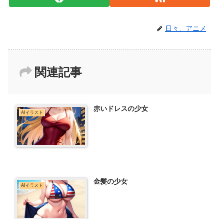
日々、アニメ
関連記事
赤いドレスの少女
AIイラスト
金髪の少女
AIイラスト