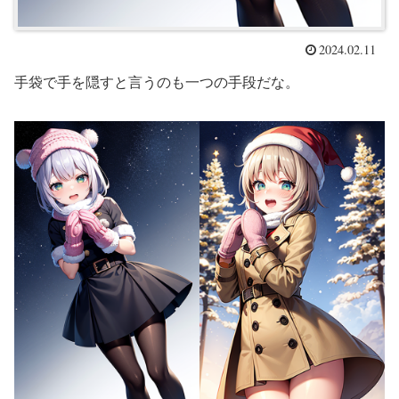
2024.02.11
手袋で手を隠すと言うのも一つの手段だな。