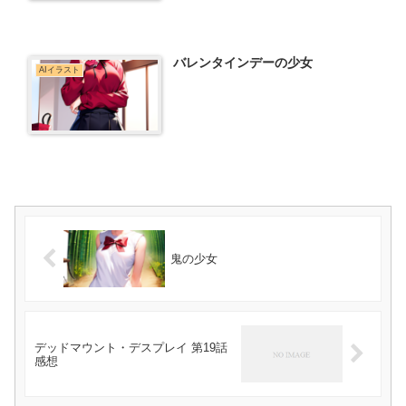
バレンタインデーの少女
AIイラスト
鬼の少女
デッドマウント・デスプレイ 第19話
感想