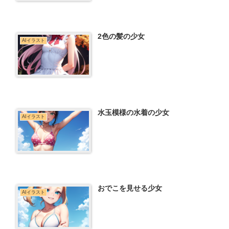
2色の髪の少女
AIイラスト
水玉模様の水着の少女
AIイラスト
おでこを見せる少女
AIイラスト