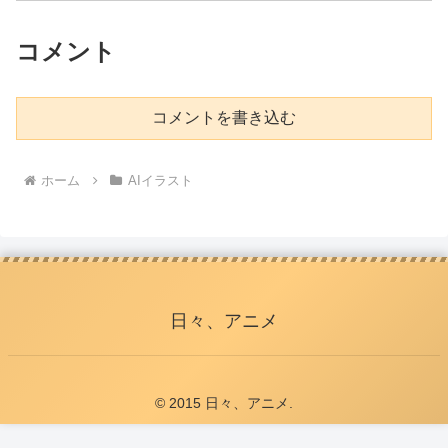
コメント
コメントを書き込む
ホーム
AIイラスト
日々、アニメ
© 2015 日々、アニメ.