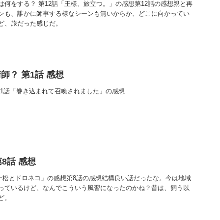
何をする？ 第12話「王様、旅立つ。」の感想第12話の感想親と再
ンも、誰かに師事する様なシーンも無いからか、どこに向かってい
ど、旅だった感じだ。
師？ 第1話 感想
第1話「巻き込まれて召喚されました」の感想
第8話 感想
「一松とドロネコ」の感想第8話の感想結構良い話だったな。今は地域
っているけど、なんでこういう風習になったのかね？昔は、飼う以
ど。