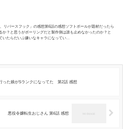
び越えて、リバースフック」の感想第6話の感想ソフトボールが題材だったら
るか？と思うがボーリングだと製作側は誰も止めなかったのか？と
いたらだいぶ嫌いなキャラになってい...
行った娘がSランクになってた 第2話 感想
悪役令嬢転生おじさん 第6話 感想