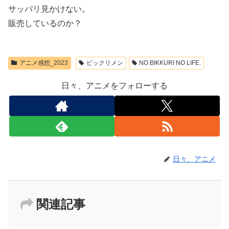
サッパリ見かけない。
販売しているのか？
アニメ感想_2023
ビックリメン
NO BIKKURI NO LIFE.
日々、アニメをフォローする
日々、アニメ
関連記事