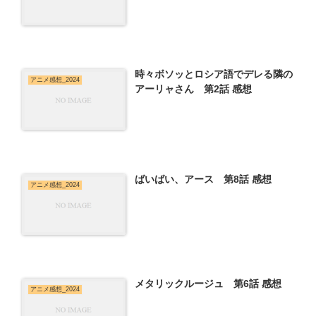
時々ボソッとロシア語でデレる隣の
アニメ感想_2024
アーリャさん 第2話 感想
ばいばい、アース 第8話 感想
アニメ感想_2024
メタリックルージュ 第6話 感想
アニメ感想_2024