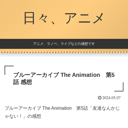
日々、アニメ
アニメ、ラノベ、ライブなどの感想です
ブルーアーカイブ The Animation 第5
話 感想
2024.05.07
ブルーアーカイブ The Animation 第5話「友達なんかじ
ゃない！」の感想