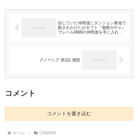
信じていた仲間達にダンジョン奥地で
殺されかけたがギフト『無限ガチャ』
でレベル9999の仲間達を手に入れて
元パーティーメンバーと世界に復讐＆
『ざまぁ！』します！ 第3話 感想
グノーシア 第2話 感想
コメント
コメントを書き込む
ホーム
CANAAN