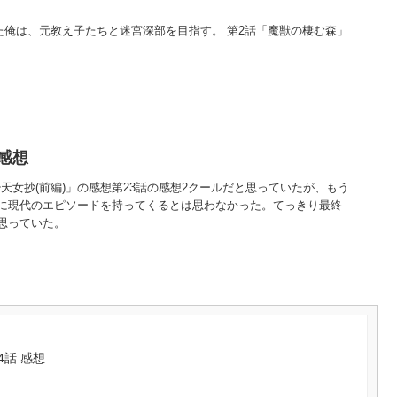
た俺は、元教え子たちと迷宮深部を目指す。 第2話「魔獣の棲む森」
 感想
飴天女抄(前編)」の感想第23話の感想2クールだと思っていたが、もう
に現代のエピソードを持ってくるとは思わなかった。てっきり最終
思っていた。
4話 感想