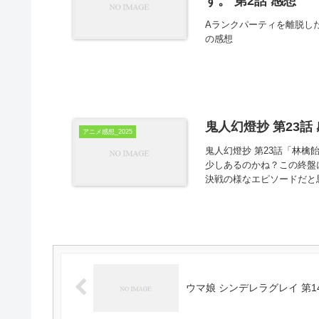
す。 第2話 感想
Aランクパーティを離脱し
の感想
鬼人幻燈抄 第23話
アニメ感想_2025
鬼人幻燈抄 第23話「林檎
少しあるのかね？この終盤
決戦の様なエピソードだと
ウマ娘 シンデレラグレイ 第1