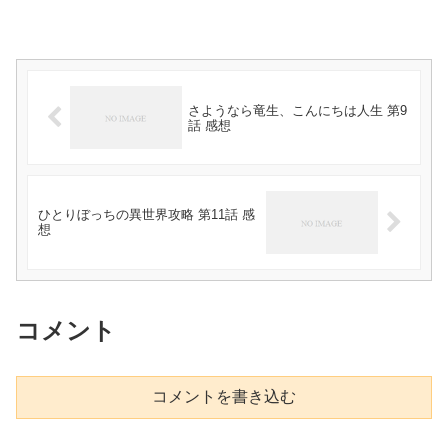
さようなら竜生、こんにちは人生 第9
話 感想
ひとりぼっちの異世界攻略 第11話 感
想
コメント
コメントを書き込む