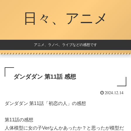
日々、アニメ
アニメ、ラノベ、ライブなどの感想です
ダンダダン 第11話 感想
2024.12.14
ダンダダン 第11話「初恋の人」の感想
第11話の感想
人体模型に女の子Verなんかあったか？と思ったが模型だ