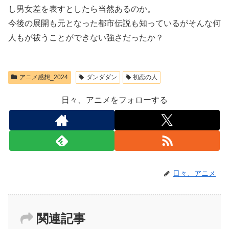
し男女差を表すとしたら当然あるのか。
今後の展開も元となった都市伝説も知っているがそんな何
人もが祓うことができない強さだったか？
アニメ感想_2024
ダンダダン
初恋の人
日々、アニメをフォローする
日々、アニメ
関連記事