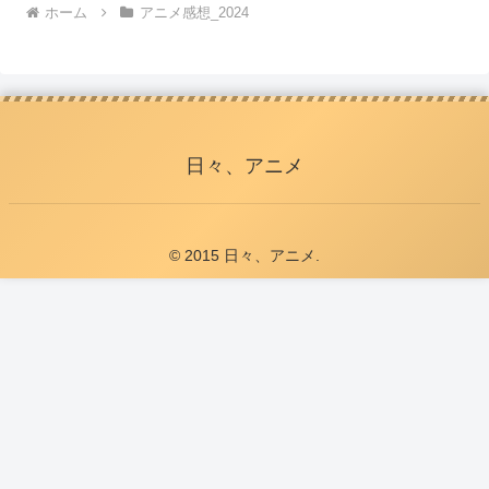
ホーム
アニメ感想_2024
日々、アニメ
© 2015 日々、アニメ.