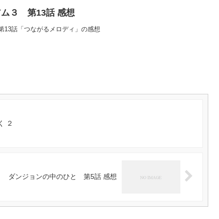
ム３ 第13話 感想
第13話「つながるメロディ」の感想
く ２
ダンジョンの中のひと 第5話 感想