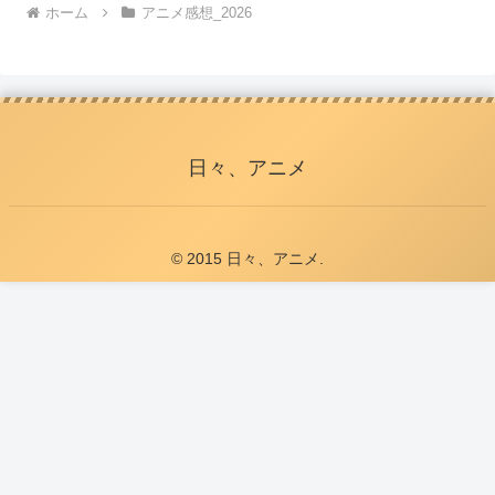
ホーム
アニメ感想_2026
日々、アニメ
© 2015 日々、アニメ.