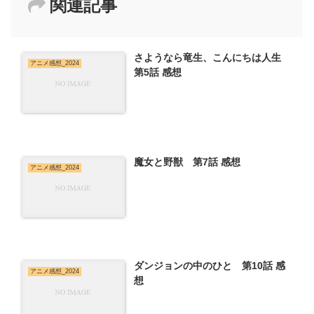
関連記事
さようなら竜生、こんにちは人生
アニメ感想_2024
第5話 感想
魔女と野獣 第7話 感想
アニメ感想_2024
ダンジョンの中のひと 第10話 感
アニメ感想_2024
想