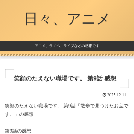
日々、アニメ
アニメ、ラノベ、ライブなどの感想です
笑顔のたえない職場です。 第9話 感想
2025.12.11
笑顔のたえない職場です。 第9話「散歩で見つけたお宝で
す。」の感想
第9話の感想