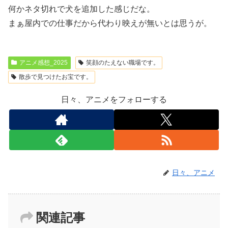
何かネタ切れで犬を追加した感じだな。
まぁ屋内での仕事だから代わり映えが無いとは思うが。
アニメ感想_2025
笑顔のたえない職場です。
散歩で見つけたお宝です。
日々、アニメをフォローする
日々、アニメ
関連記事