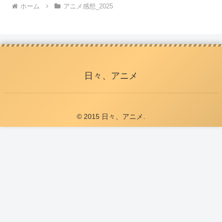
ホーム
アニメ感想_2025
日々、アニメ
© 2015 日々、アニメ.