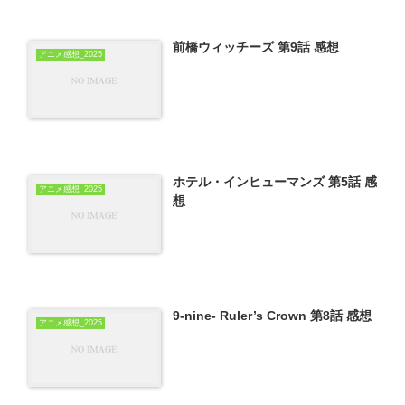
前橋ウィッチーズ 第9話 感想
アニメ感想_2025
ホテル・インヒューマンズ 第5話 感
アニメ感想_2025
想
9-nine- Ruler’s Crown 第8話 感想
アニメ感想_2025