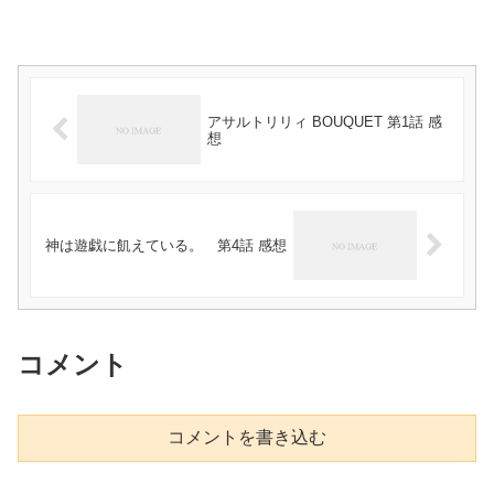
アサルトリリィ BOUQUET 第1話 感
想
神は遊戯に飢えている。 第4話 感想
コメント
コメントを書き込む