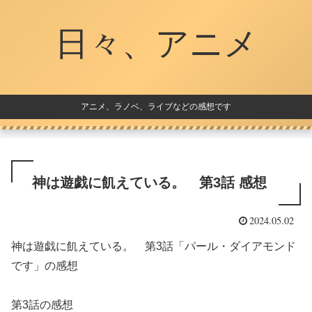
日々、アニメ
アニメ、ラノベ、ライブなどの感想です
神は遊戯に飢えている。 第3話 感想
2024.05.02
神は遊戯に飢えている。 第3話「パール・ダイアモンド
です」の感想
第3話の感想