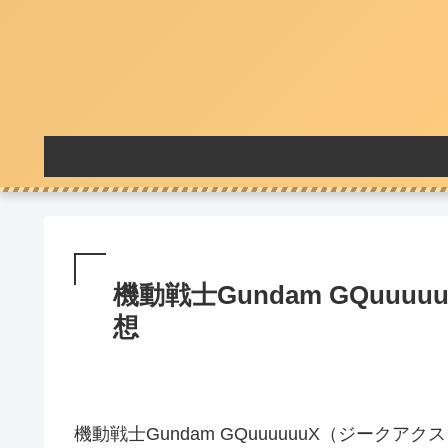
機動戦士Gundam GQuuu
想
機動戦士Gundam GQuuuuuuX（ジークア