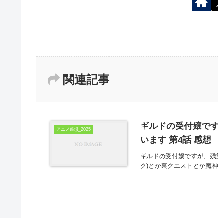
関連記事
ギルドの受付嬢で
アニメ感想_2025
います 第4話 感想
ギルドの受付嬢ですが、残
ク)とか裏クエストとか魔