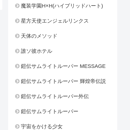
魔装学園H×H(ハイブリッドハート)
星方天使エンジェルリンクス
天体のメソッド
誰ソ彼ホテル
鎧伝サムライトルーパー MESSAGE
鎧伝サムライトルーパー 輝煌帝伝説
鎧伝サムライトルーパー外伝
鎧伝サムライトルーパー
宇宙をかける少女