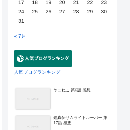
17
18
19
20
21
22
23
24
25
26
27
28
29
30
31
« 7月
人気ブログランキング
ヤニねこ 第6話 感想
鎧真伝サムライトルーパー 第
17話 感想