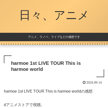
日々、アニメ
アニメ、ラノベ、ライブなどの感想です
harmoe 1st LIVE TOUR This is
harmoe world
2024.09.14
harmoe 1st LIVE TOUR This is harmoe worldの感想
dアニメストアで視聴。