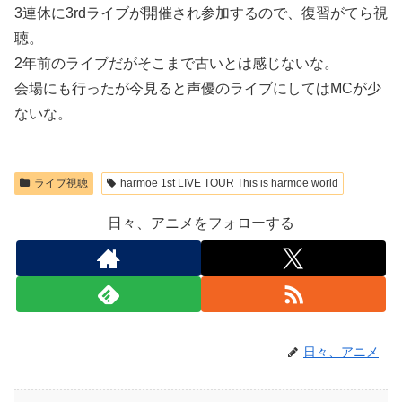
3連休に3rdライブが開催され参加するので、復習がてら視
聴。
2年前のライブだがそこまで古いとは感じないな。
会場にも行ったが今見ると声優のライブにしてはMCが少
ないな。
ライブ視聴
harmoe 1st LIVE TOUR This is harmoe world
日々、アニメをフォローする
日々、アニメ