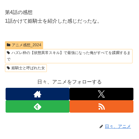
第4話の感想
1話かけて姫騎士を紹介した感じだったな。
アニメ感想_2024
ハズレ枠の【状態異常スキル】で最強になった俺がすべてを蹂躙するま
で
姫騎士と呼ばれた女
日々、アニメをフォローする
日々、アニメ