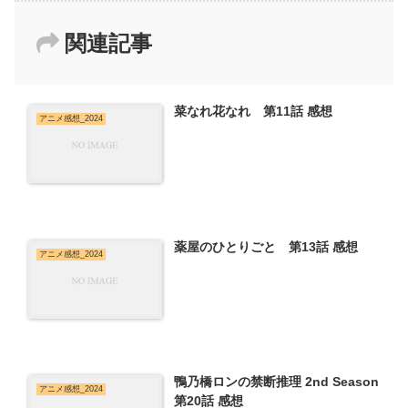
関連記事
菜なれ花なれ 第11話 感想
アニメ感想_2024
薬屋のひとりごと 第13話 感想
アニメ感想_2024
鴨乃橋ロンの禁断推理 2nd Season
アニメ感想_2024
第20話 感想