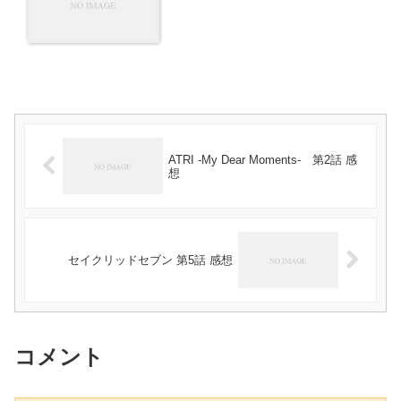
ATRI -My Dear Moments- 第2話 感
想
セイクリッドセブン 第5話 感想
コメント