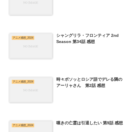
シャングリラ・フロンティア 2nd
アニメ感想_2024
Season 第34話 感想
時々ボソッとロシア語でデレる隣の
アニメ感想_2024
アーリャさん 第2話 感想
嘆きの亡霊は引退したい 第9話 感想
アニメ感想_2024