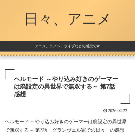
日々、アニメ
アニメ、ラノベ、ライブなどの感想です
ヘルモード ～やり込み好きのゲーマー
は廃設定の異世界で無双する～ 第7話
感想
2026.02.22
ヘルモード ～やり込み好きのゲーマーは廃設定の異世界
で無双する～ 第7話「グランヴェル家での日々」の感想