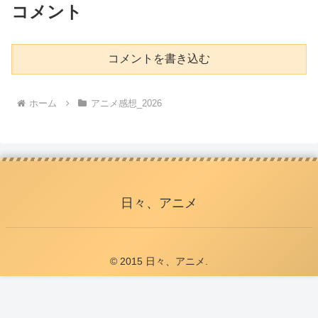
コメント
コメントを書き込む
ホーム
アニメ感想_2026
日々、アニメ
© 2015 日々、アニメ.