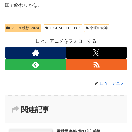
回で終わりかな。
アニメ感想_2024
HIGHSPEED Étoile
幸運の女神
日々、アニメをフォローする
日々、アニメ
関連記事
異世界失格 第11話 感想