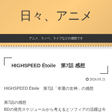
日々、アニメ
アニメ、ラノベ、ライブなどの感想です
HIGHSPEED Étoile 第7話 感想
2024.05.21
HIGHSPEED Étoile 第7話「幸運の女神」の感想
第7話の感想
BDの発売スケジュールから考えるとソフィアの活躍は今