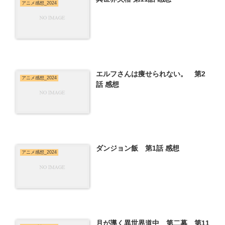
アニメ感想_2024
エルフさんは痩せられない。 第2
アニメ感想_2024
話 感想
ダンジョン飯 第1話 感想
アニメ感想_2024
月が導く異世界道中 第二幕 第11