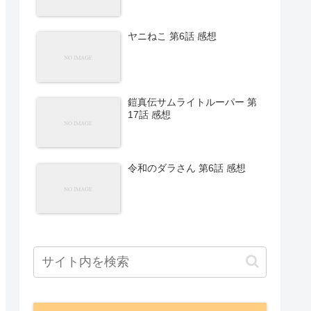
ヤニねこ 第6話 感想
鎧真伝サムライトルーパー 第
17話 感想
令和のダラさん 第6話 感想