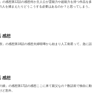
轟」の感想第12話の感想何か主人公が霊能力や超能力を持つ作品を多
の人を捕まえたりどうこうする必要はあるのか？と思ってしまう。
 感想
の獣」の感想第18話の感想夫婦喧嘩から始まり人工衛星って。急に話
 感想
空の娘」の感想第17話の感想ここに来て親父なの？数話前で独自に動
けど意外。