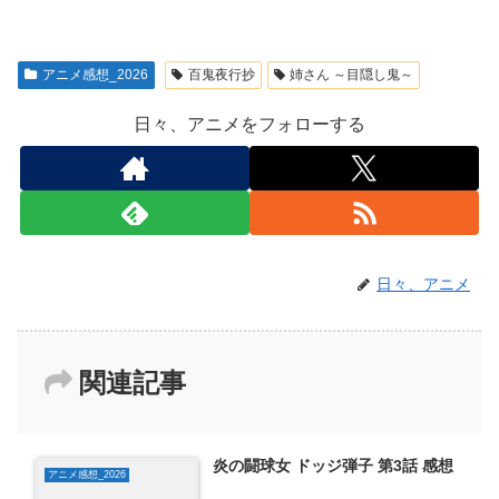
アニメ感想_2026
百鬼夜行抄
姉さん ～目隠し鬼～
日々、アニメをフォローする
日々、アニメ
関連記事
炎の闘球女 ドッジ弾子 第3話 感想
アニメ感想_2026