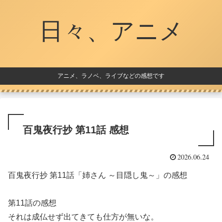
日々、アニメ
アニメ、ラノベ、ライブなどの感想です
百鬼夜行抄 第11話 感想
2026.06.24
百鬼夜行抄 第11話「姉さん ～目隠し鬼～」の感想
第11話の感想
それは成仏せず出てきても仕方が無いな。