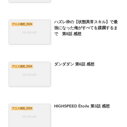
ハズレ枠の【状態異常スキル】で最
アニメ感想_2024
強になった俺がすべてを蹂躙するま
で 第8話 感想
ダンダダン 第6話 感想
アニメ感想_2024
HIGHSPEED Étoile 第3話 感想
アニメ感想_2024