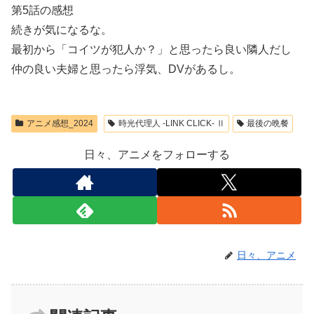
第5話の感想
続きが気になるな。
最初から「コイツが犯人か？」と思ったら良い隣人だし
仲の良い夫婦と思ったら浮気、DVがあるし。
アニメ感想_2024
時光代理人 -LINK CLICK- Ⅱ
最後の晩餐
日々、アニメをフォローする
日々、アニメ