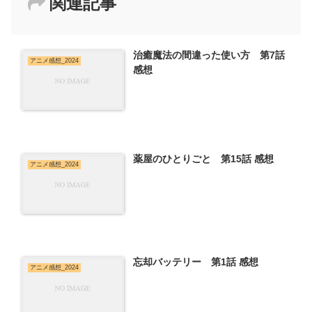
関連記事
治癒魔法の間違った使い方 第7話
アニメ感想_2024
感想
薬屋のひとりごと 第15話 感想
アニメ感想_2024
忘却バッテリー 第1話 感想
アニメ感想_2024