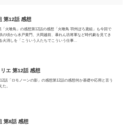
 第12話 感想
2話「火喰鳥」の感想第12話の感想「火喰鳥 羽州ぼろ鳶組」も今回で
供の頃から水戸黄門、大岡越前、暴れん坊将軍など時代劇を見てき
火消しを「こういう人たちでこういう仕事...
エ 第12話 感想
12話「ロモノーンの影」の感想第12話の感想何か基礎や応用と言う
えた。
 第8話 感想