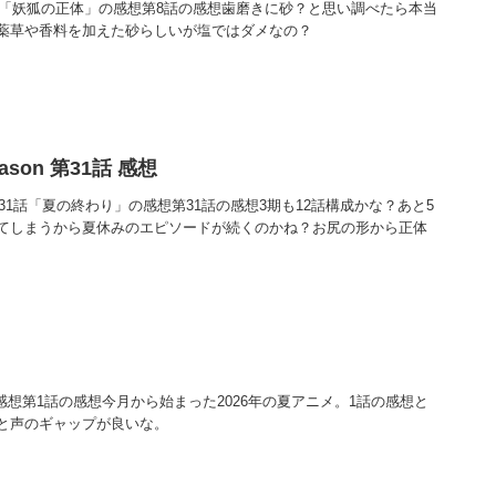
8話「妖狐の正体」の感想第8話の感想歯磨きに砂？と思い調べたら本当
薬草や香料を加えた砂らしいが塩ではダメなの？
ason 第31話 感想
on 第31話「夏の終わり」の感想第31話の感想3期も12話構成かな？あと5
てしまうから夏休みのエピソードが続くのかね？お尻の形から正体
感想第1話の感想今月から始まった2026年の夏アニメ。1話の感想と
と声のギャップが良いな。