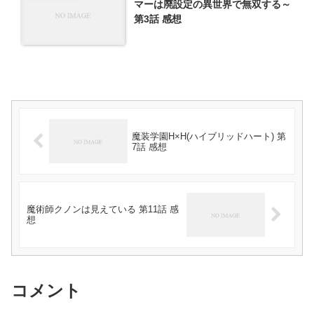
マーは廃設定の異世界で無双する～
第3話 感想
魔装学園H×H(ハイブリッドハート) 第
7話 感想
魔術師クノンは見えている 第11話 感
想
コメント