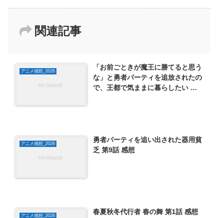
関連記事
「お前ごときが魔王に勝てると思う
アニメ感想_2026
な」と勇者パーティを追放されたの
で、王都で気ままに暮らしたい 第
12話 感想
勇者パーティを追い出された器用貧
アニメ感想_2026
乏 第9話 感想
春夏秋冬代行者 春の舞 第1話 感想
アニメ感想_2026