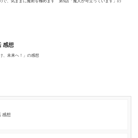
ので、気ままに魔術を極めます 第5話「魔人が苛立っています」の
 感想
がけ、未来へ！」の感想
 感想