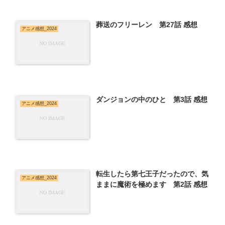
葬送のフリーレン 第27話 感想
アニメ感想_2024
ダンジョンの中のひと 第3話 感想
アニメ感想_2024
転生したら第七王子だったので、気
アニメ感想_2024
ままに魔術を極めます 第2話 感想