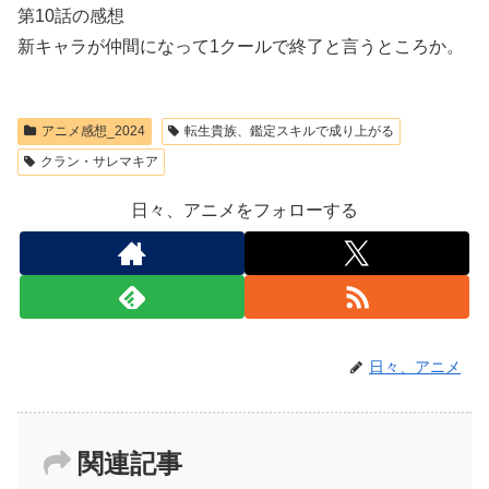
第10話の感想
新キャラが仲間になって1クールで終了と言うところか。
アニメ感想_2024
転生貴族、鑑定スキルで成り上がる
クラン・サレマキア
日々、アニメをフォローする
日々、アニメ
関連記事