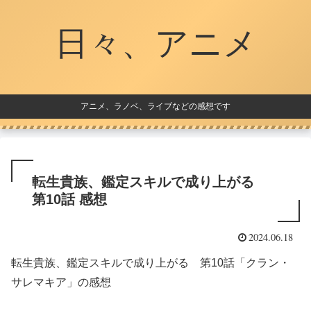
日々、アニメ
アニメ、ラノベ、ライブなどの感想です
転生貴族、鑑定スキルで成り上がる
第10話 感想
2024.06.18
転生貴族、鑑定スキルで成り上がる 第10話「クラン・
サレマキア」の感想