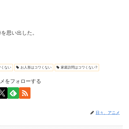
時を思い出した。
？
ワくない
お人形はコワくない
家庭訪問はコワくない?
メをフォローする
日々、アニメ