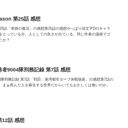
ason 第25話 感想
son 第25話「奇跡の復活」の感想第25話の感想やっぱり頭文字Dのキャラ
をとっている分、人としての良さが出ている。同じ作者の漫画でゴ
たか？
者9004隊刑務記録 第7話 感想
04隊刑務記録 第7話「刑罰：港湾都市ヨーフ休暇偽装」の感想第7話の
。まぁ死んだ人を蘇生する世界だからいてもおかしくは無いのか。
12話 感想