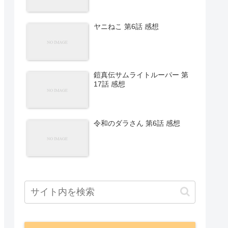
ヤニねこ 第6話 感想
鎧真伝サムライトルーパー 第
17話 感想
令和のダラさん 第6話 感想