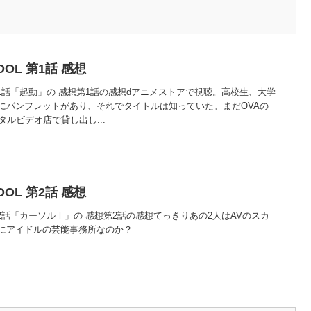
IDOL 第1話 感想
DOL 第1話「起動」の 感想第1話の感想dアニメストアで視聴。高校生、大学
にパンフレットがあり、それでタイトルは知っていた。まだOVAの
タルビデオ店で貸し出し...
IDOL 第2話 感想
DOL 第2話「カーソルⅠ」の 感想第2話の感想てっきりあの2人はAVのスカ
にアイドルの芸能事務所なのか？