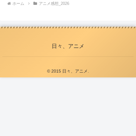
ホーム
アニメ感想_2026
日々、アニメ
© 2015 日々、アニメ.