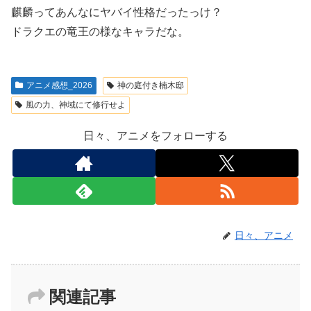
麒麟ってあんなにヤバイ性格だったっけ？
ドラクエの竜王の様なキャラだな。
アニメ感想_2026
神の庭付き楠木邸
風の力、神域にて修行せよ
日々、アニメをフォローする
日々、アニメ
関連記事