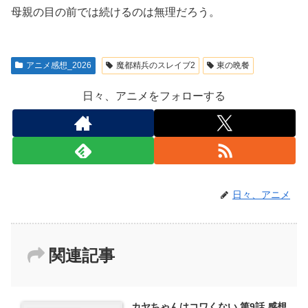
母親の目の前では続けるのは無理だろう。
アニメ感想_2026
魔都精兵のスレイブ2
東の晩餐
日々、アニメをフォローする
日々、アニメ
関連記事
カヤちゃんはコワくない 第9話 感想