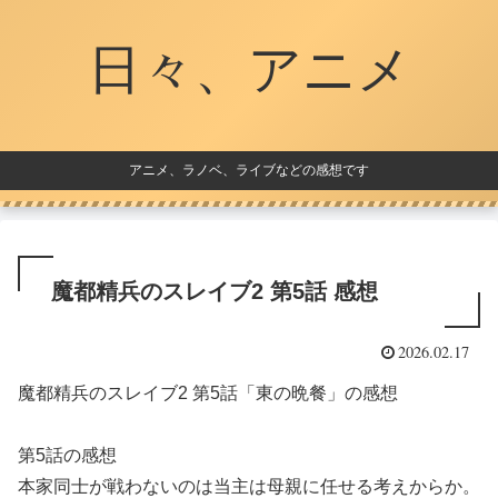
日々、アニメ
アニメ、ラノベ、ライブなどの感想です
魔都精兵のスレイブ2 第5話 感想
2026.02.17
魔都精兵のスレイブ2 第5話「東の晩餐」の感想
第5話の感想
本家同士が戦わないのは当主は母親に任せる考えからか。