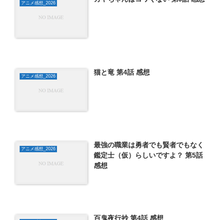
アニメ感想_2026
猫と竜 第4話 感想
アニメ感想_2026
最強の職業は勇者でも賢者でもなく
アニメ感想_2026
鑑定士（仮）らしいですよ？ 第5話
感想
百鬼夜行抄 第4話 感想