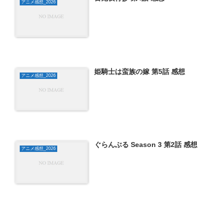
アニメ感想_2026
姫騎士は蛮族の嫁 第5話 感想
アニメ感想_2026
ぐらんぶる Season 3 第2話 感想
アニメ感想_2026