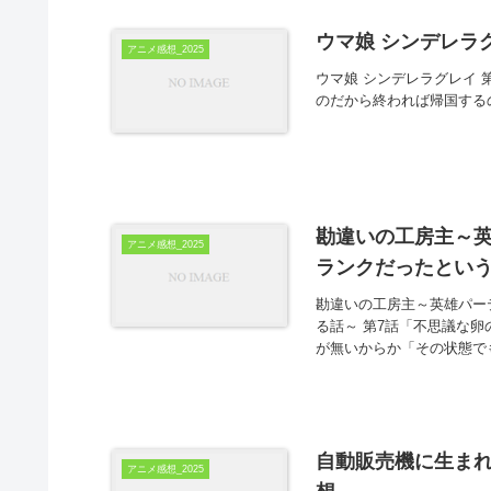
ウマ娘 シンデレラグ
アニメ感想_2025
ウマ娘 シンデレラグレイ 第
のだから終われば帰国する
勘違いの工房主～英
アニメ感想_2025
ランクだったという
勘違いの工房主～英雄パー
る話～ 第7話「不思議な
が無いからか「その状態で
自動販売機に生まれ変
アニメ感想_2025