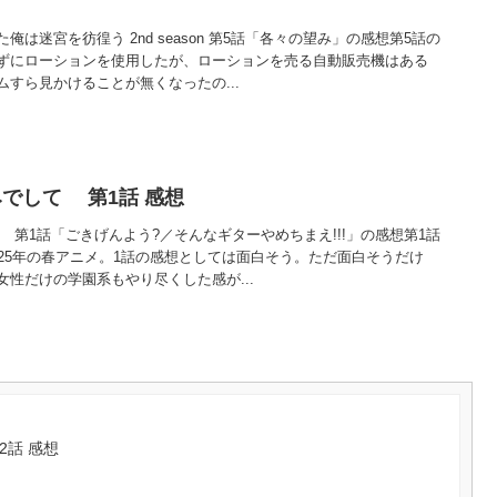
は迷宮を彷徨う 2nd season 第5話「各々の望み」の感想第5話の
ずにローションを使用したが、ローションを売る自動販売機はある
すら見かけることが無くなったの...
でして 第1話 感想
第1話「ごきげんよう?／そんなギターやめちまえ!!!」の感想第1話
025年の春アニメ。1話の感想としては面白そう。ただ面白そうだけ
性だけの学園系もやり尽くした感が...
2話 感想