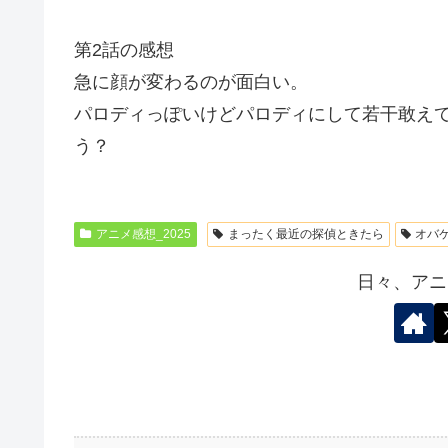
第2話の感想
急に顔が変わるのが面白い。
パロディっぽいけどパロディにして若干敢え
う？
アニメ感想_2025
まったく最近の探偵ときたら
オバ
日々、アニ