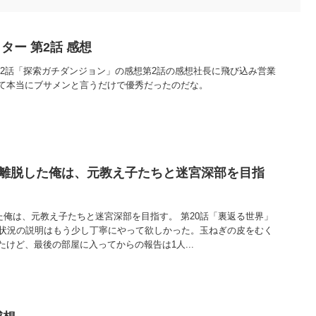
ター 第2話 感想
第2話「探索ガチダンジョン」の感想第2話の感想社長に飛び込み営業
て本当にブサメンと言うだけで優秀だったのだな。
を離脱した俺は、元教え子たちと迷宮深部を目指
た俺は、元教え子たちと迷宮深部を目指す。 第20話「裏返る世界」
の状況の説明はもう少し丁寧にやって欲しかった。玉ねぎの皮をむく
けど、最後の部屋に入ってからの報告は1人...