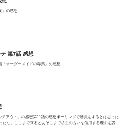
感想
夜」の感想
テ 第7話 感想
7話「オーダーメイドの毒薬」の感想
想
命のパンチアウト」の感想第11話の感想ボーリングで勝負をするとは思った
ったな。ここまで来るとあそこまで坊主の占いを信用する理由を説
。