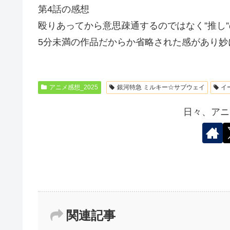
第4話の感想
殴りあってから意思疎通するのではなく”推し
5分未満の作品だからか省略された感があり妙
アニメ感想_2025
銀河特急 ミルキー☆サブウェイ
イ
日々、アニ
関連記事