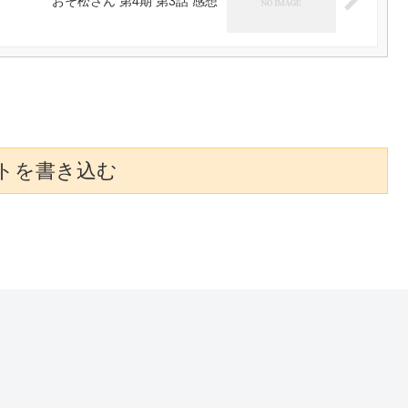
おそ松さん 第4期 第3話 感想
トを書き込む