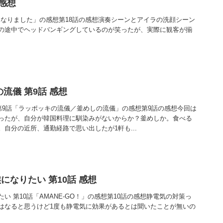
 感想
になりました」の感想第18話の感想演奏シーンとアイラの洗顔シーン
の途中でヘッドバンギングしているのが笑ったが、実際に観客が揃
流儀 第9話 感想
 第9話「ラッポッキの流儀／釜めしの流儀」の感想第9話の感想今回は
ったが、自分が韓国料理に馴染みがないからか？釜めしか。食べる
自分の近所、通勤経路で思い出したが1軒も...
になりたい 第10話 感想
い 第10話「AMANE-GO！」の感想第10話の感想静電気の対策っ
はなると思うけど1度も静電気に効果があるとは聞いたことが無いの