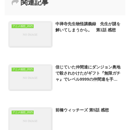
関連記事
中禅寺先生物怪講義録 先生が謎を
アニメ感想_2025
解いてしまうから。 第1話 感想
信じていた仲間達にダンジョン奥地
アニメ感想_2025
で殺されかけたがギフト『無限ガチ
ャ』でレベル9999の仲間達を手に
入れて元パーティーメンバーと世界
に復讐＆『ざまぁ！』します！ 第6
話 感想
前橋ウィッチーズ 第5話 感想
アニメ感想_2025