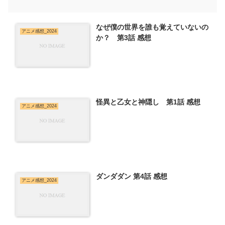
なぜ僕の世界を誰も覚えていないの
アニメ感想_2024
か？ 第3話 感想
怪異と乙女と神隠し 第1話 感想
アニメ感想_2024
ダンダダン 第4話 感想
アニメ感想_2024