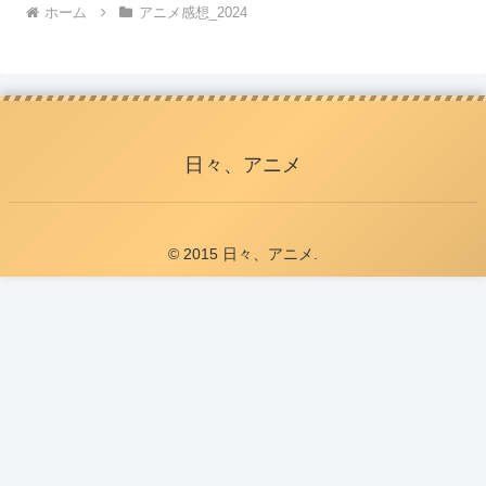
ホーム
アニメ感想_2024
日々、アニメ
© 2015 日々、アニメ.