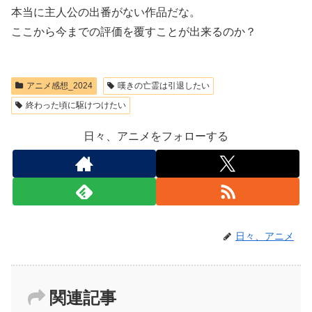
本当に主人公の出番がない作品だな。
ここから今までの評価を覆すことが出来るのか？
アニメ感想_2024
嘆きの亡霊は引退したい
終わった頃に駆けつけたい
日々、アニメをフォローする
日々、アニメ
関連記事