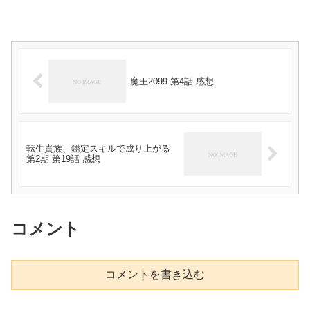
魔王2099 第4話 感想
転生貴族、鑑定スキルで成り上がる
第2期 第19話 感想
コメント
コメントを書き込む