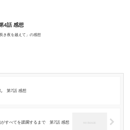
 第4話 感想
4話「長き夜を越えて」の感想
 第7話 感想
がすべてを蹂躙するまで 第7話 感想