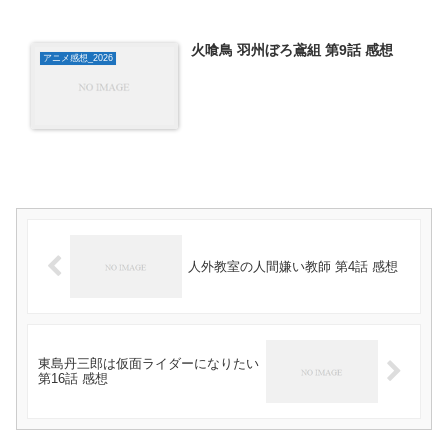
火喰鳥 羽州ぼろ鳶組 第9話 感想
アニメ感想_2026
人外教室の人間嫌い教師 第4話 感想
東島丹三郎は仮面ライダーになりたい
第16話 感想