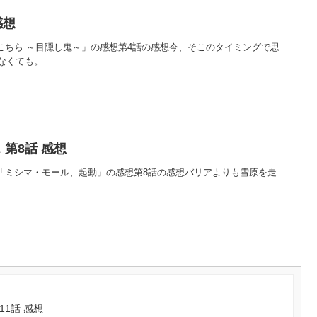
感想
んこちら ～目隠し鬼～」の感想第4話の感想今、そこのタイミングで思
なくても。
第8話 感想
話「ミシマ・モール、起動」の感想第8話の感想バリアよりも雪原を走
1話 感想